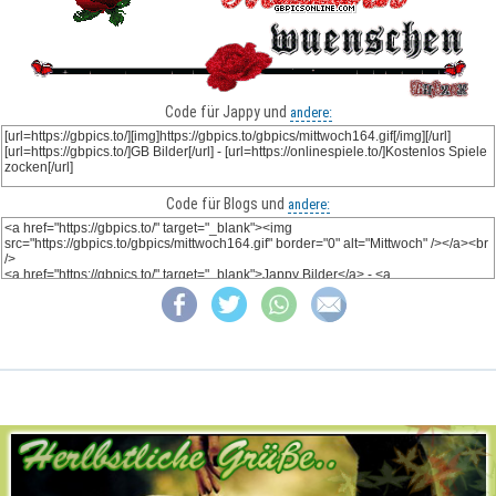
Code für Jappy und
andere:
Code für Blogs und
andere: