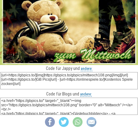
Code für Jappy und
andere:
Code für Blogs und
andere: