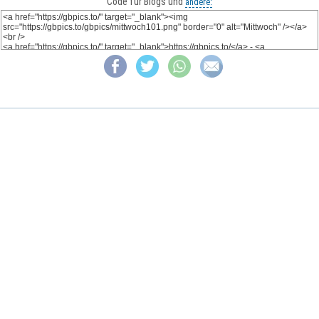
Code für Blogs und
andere: