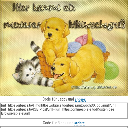
Code für Jappy und
andere:
Code für Blogs und
andere: