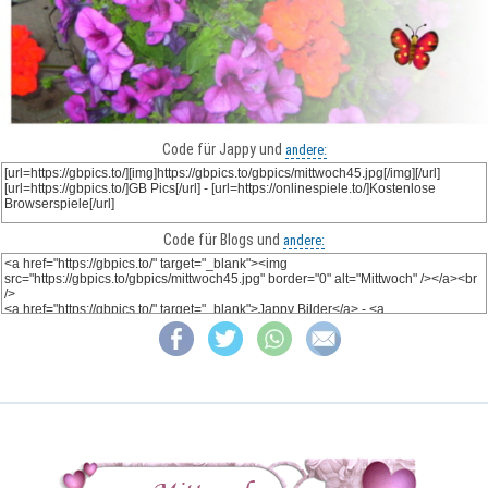
Code für Jappy und
andere:
Code für Blogs und
andere: