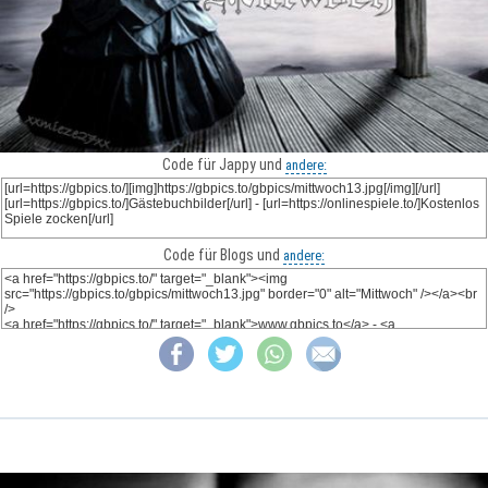
Code für Jappy und
andere:
Code für Blogs und
andere: