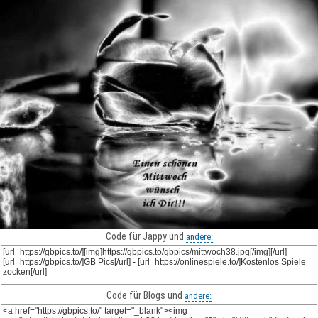
Code für Jappy und
andere:
Code für Blogs und
andere: