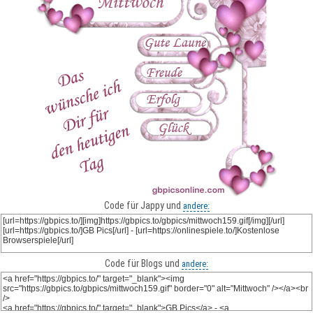
Code für Jappy und
andere:
Code für Blogs und
andere: