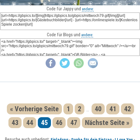
Code für Jappy und
andere:
Code für Blogs und
andere:
« Vorherige Seite
1
2
40
41
42
...
43
44
45
46
47
Nächste Seite »
Besuche auch unbedingt:
-
-
-
Einladung
Danke für dein Eintrag
I Love You