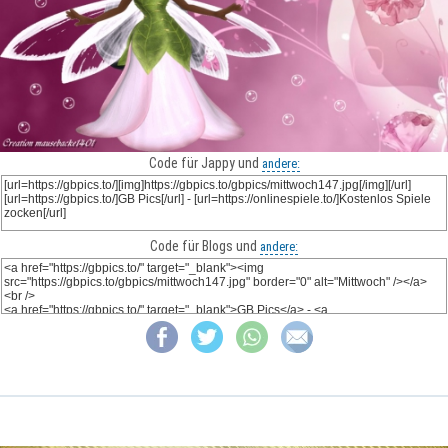
Code für Jappy und
andere:
Code für Blogs und
andere: