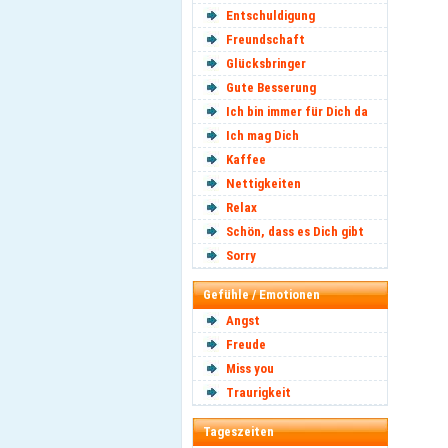
Entschuldigung
Freundschaft
Glücksbringer
Gute Besserung
Ich bin immer für Dich da
Ich mag Dich
Kaffee
Nettigkeiten
Relax
Schön, dass es Dich gibt
Sorry
Gefühle / Emotionen
Angst
Freude
Miss you
Traurigkeit
Tageszeiten