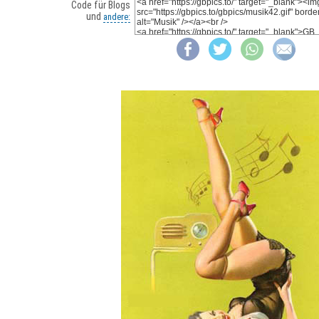
Code für Blogs
und
andere: