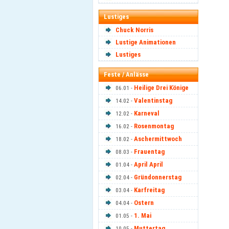
Lustiges
Chuck Norris
Lustige Animationen
Lustiges
Feste / Anlässe
Heilige Drei Könige
06.01 -
Valentinstag
14.02 -
Karneval
12.02 -
Rosenmontag
16.02 -
Aschermittwoch
18.02 -
Frauentag
08.03 -
April April
01.04 -
Gründonnerstag
02.04 -
Karfreitag
03.04 -
Ostern
04.04 -
1. Mai
01.05 -
Muttertag
10.05 -