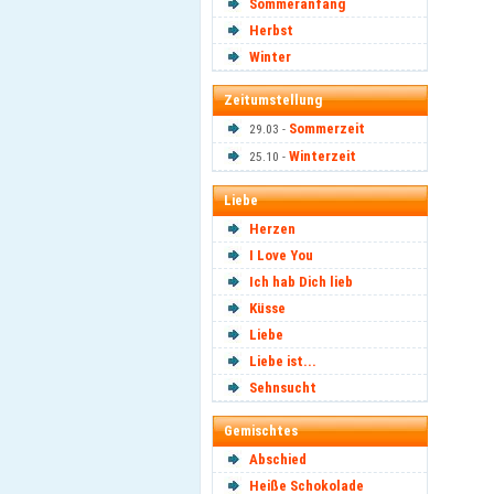
Sommeranfang
Herbst
Winter
Zeitumstellung
Sommerzeit
29.03 -
Winterzeit
25.10 -
Liebe
Herzen
I Love You
Ich hab Dich lieb
Küsse
Liebe
Liebe ist...
Sehnsucht
Gemischtes
Abschied
Heiße Schokolade