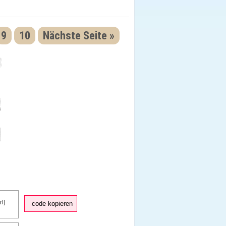
9
10
Nächste Seite »
code kopieren