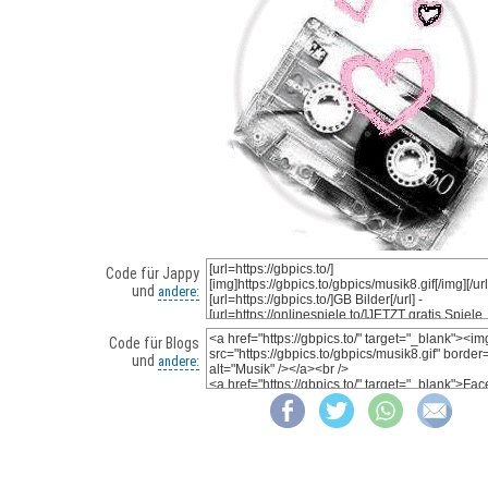
Code für Jappy
und
andere:
Code für Blogs
und
andere: