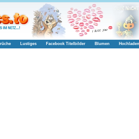
rüche
Lustiges
Facebook Titelbilder
Blumen
Hochlade