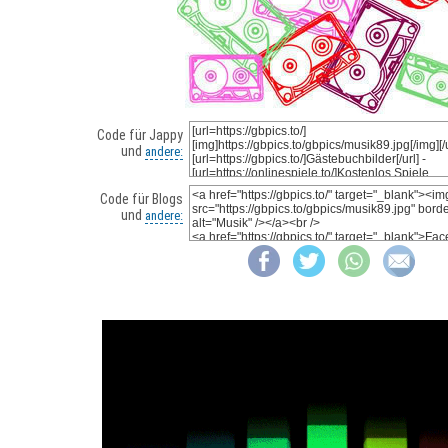
Code für Jappy
und
andere:
Code für Blogs
und
andere: