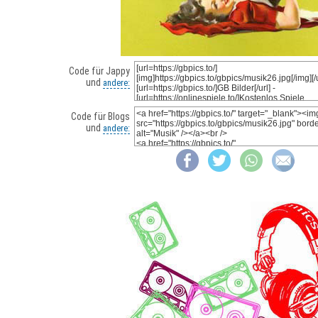
Code für Jappy
und
andere:
Code für Blogs
und
andere: