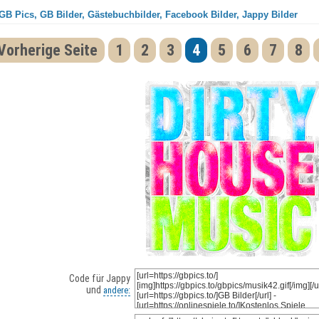
GB Pics, GB Bilder, Gästebuchbilder, Facebook Bilder, Jappy Bilder
Vorherige Seite
1
2
3
4
5
6
7
8
Code für Jappy
und
andere: