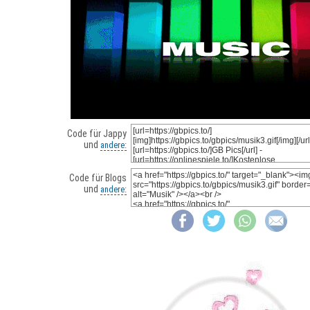
Code für Jappy
und
andere:
Code für Blogs
und
andere: