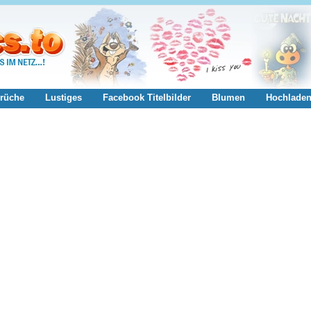
rüche
Lustiges
Facebook Titelbilder
Blumen
Hochlade