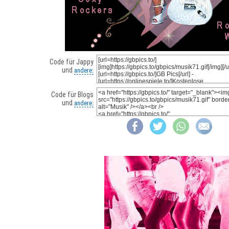
Code für Jappy
und
andere:
Code für Blogs
und
andere: