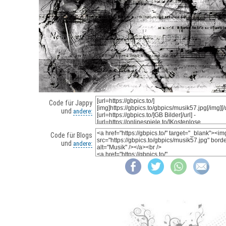
Code für Jappy
und
andere:
Code für Blogs
und
andere: