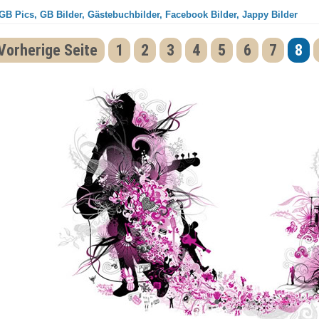
GB Pics, GB Bilder, Gästebuchbilder, Facebook Bilder, Jappy Bilder
Vorherige Seite
1
2
3
4
5
6
7
8