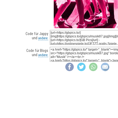
Code für Jappy
und
andere:
Code für Blogs
und
andere: