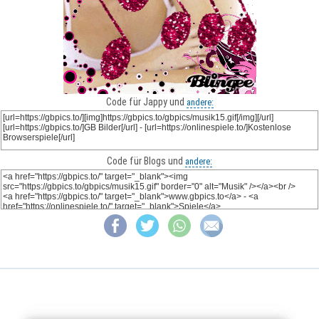
Code für Jappy und
andere:
Code für Blogs und
andere: