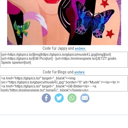
Code für Jappy und
andere:
Code für Blogs und
andere: