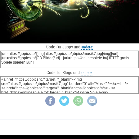
Code für Jappy und
andere:
Code für Blogs und
andere: