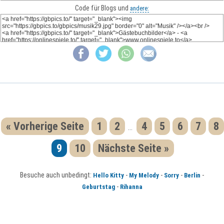
Code für Blogs und
andere:
« Vorherige Seite
1
2
4
5
6
7
8
...
9
10
Nächste Seite »
Besuche auch unbedingt:
-
-
-
-
Hello Kitty
My Melody
Sorry
Berlin
-
Geburtstag
Rihanna