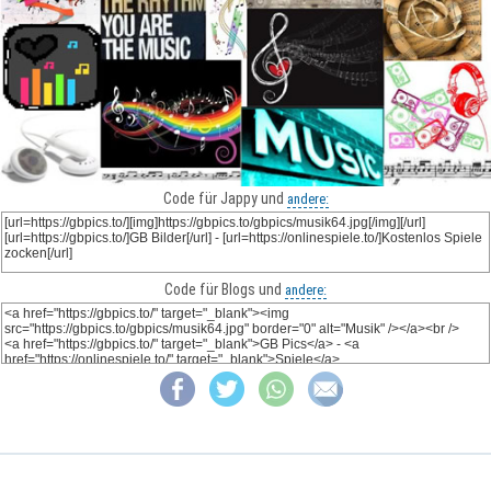
Code für Jappy und
andere:
Code für Blogs und
andere: