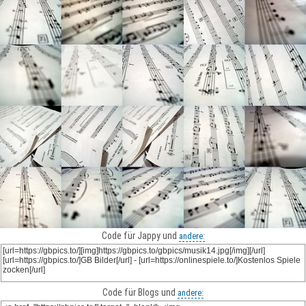
Code für Jappy und
andere:
Code für Blogs und
andere: