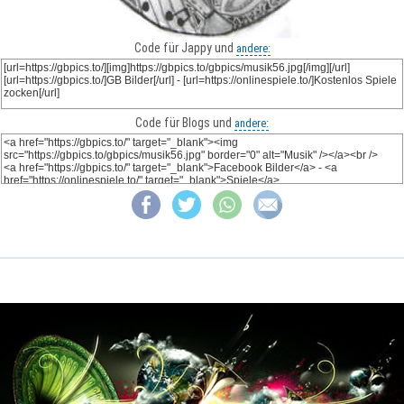
Code für Jappy und
andere:
Code für Blogs und
andere: