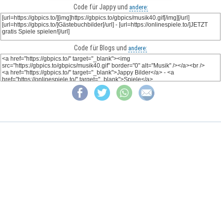
Code für Jappy und
andere:
Code für Blogs und
andere: