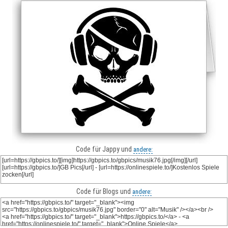
Code für Jappy und
andere:
Code für Blogs und
andere: