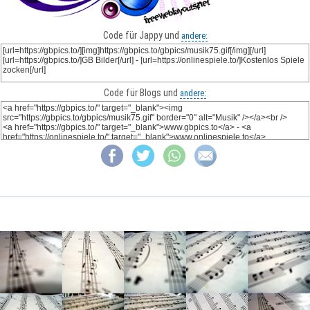
Code für Jappy und
andere:
Code für Blogs und
andere: