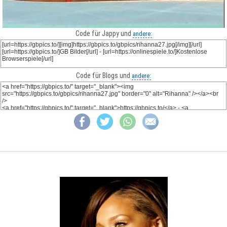
Code für Jappy und
andere:
Code für Blogs und
andere: