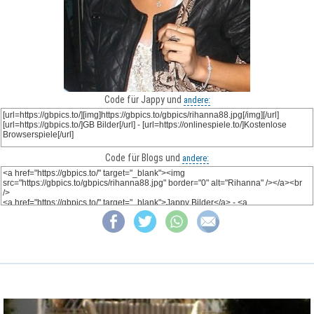
Code für Jappy und
andere:
Code für Blogs und
andere: