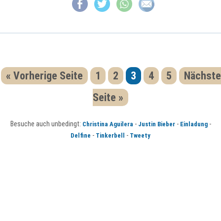
« Vorherige Seite
1
2
3
4
5
Nächste
Seite »
Besuche auch unbedingt:
-
-
-
Christina Aguilera
Justin Bieber
Einladung
-
-
Delfine
Tinkerbell
Tweety