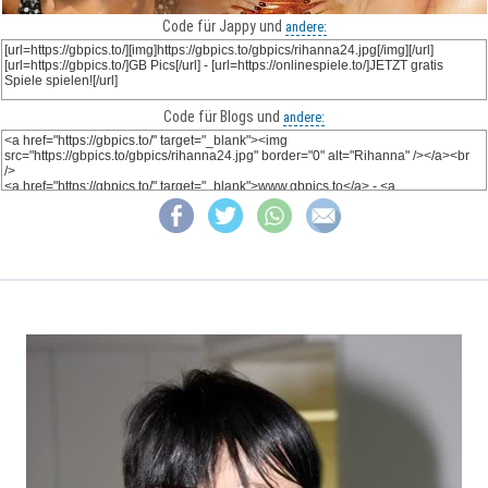
Code für Jappy und
andere:
Code für Blogs und
andere: