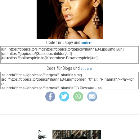
Code für Jappy und
andere:
Code für Blogs und
andere: