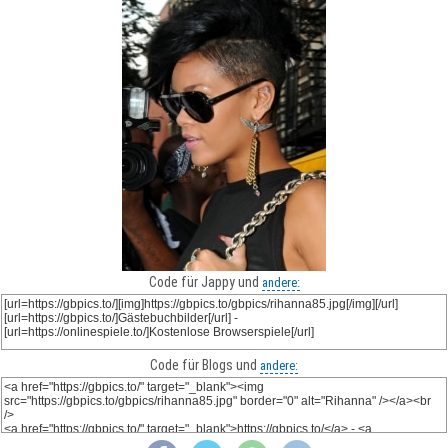
Code für Jappy und
andere:
Code für Blogs und
andere: