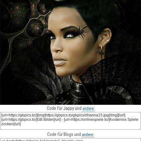
Code für Jappy und
andere:
Code für Blogs und
andere: