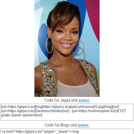
Code für Jappy und
andere:
Code für Blogs und
andere: