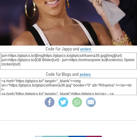
Code für Jappy und
andere:
Code für Blogs und
andere: