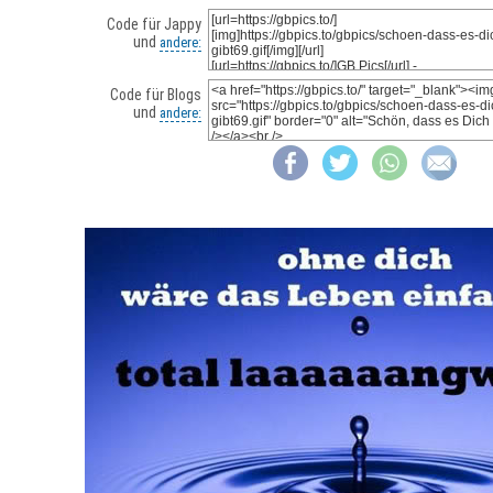
Code für Jappy
und
andere:
Code für Blogs
und
andere: