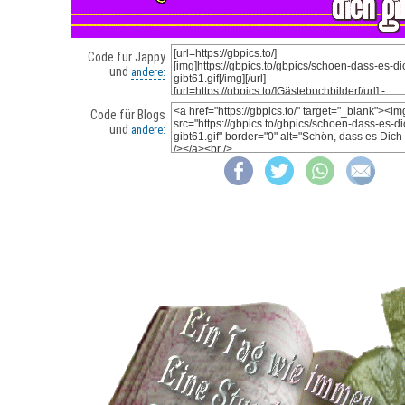
Code für Jappy
und
andere:
Code für Blogs
und
andere: