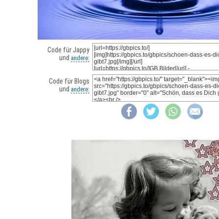
Code für Jappy
und
andere:
Code für Blogs
und
andere: