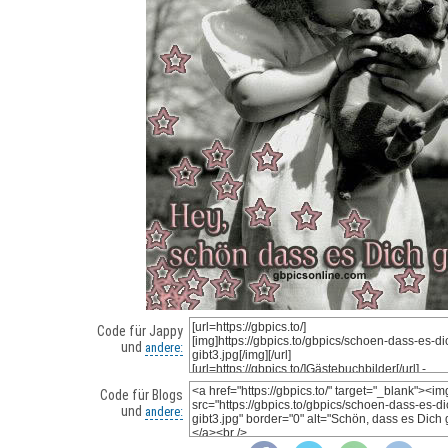
Code für Jappy
und
andere:
Code für Blogs
und
andere: