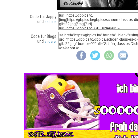
Code für Jappy
und
andere:
Code für Blogs
und
andere: