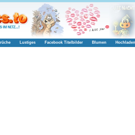
rüche
Lustiges
Facebook Titelbilder
Blumen
Hochlade