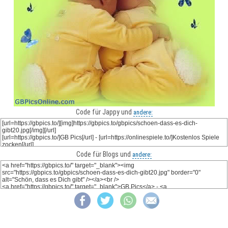
Code für Jappy und
andere:
Code für Blogs und
andere: