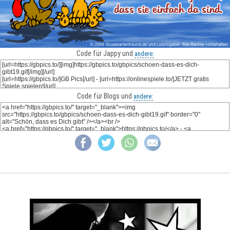
Code für Jappy und
andere:
Code für Blogs und
andere: