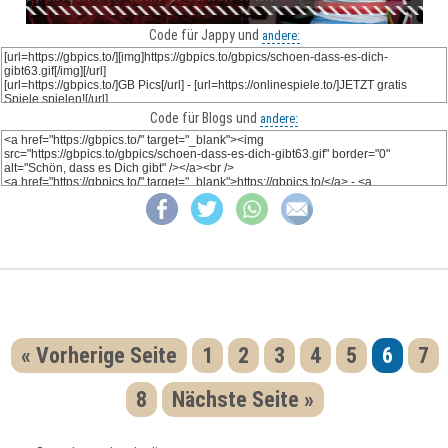
Code für Jappy und
andere:
Code für Blogs und
andere:
« Vorherige Seite
1
2
3
4
5
6
7
8
Nächste Seite »