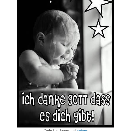
Code für Jappy und
andere: