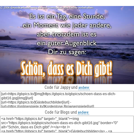
Code für Jappy und
andere:
Code für Blogs und
andere: