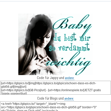
Code für Jappy und
andere:
Code für Blogs und
andere: