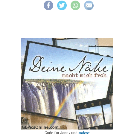
Code für Jappy und
andere: