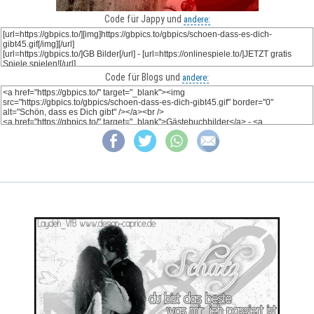
Code für Jappy und
andere:
Code für Blogs und
andere: