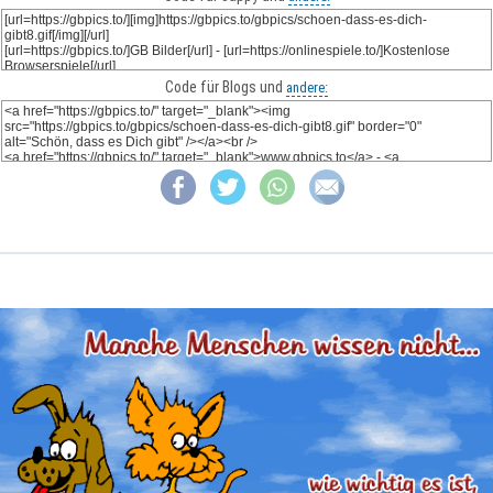
Code für Blogs und
andere: