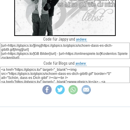
Code für Jappy und
andere:
Code für Blogs und
andere: