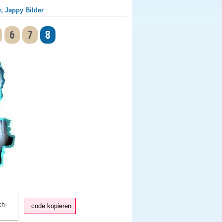
, Jappy Bilder
6
7
8
code kopieren