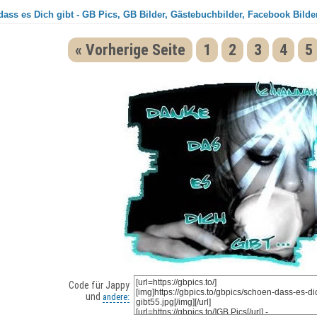
ass es Dich gibt - GB Pics, GB Bilder, Gästebuchbilder, Facebook Bilder
« Vorherige Seite
1
2
3
4
5
Code für Jappy
und
andere: