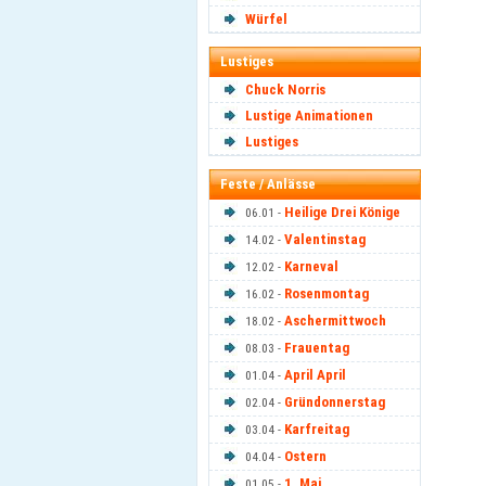
Würfel
Lustiges
Chuck Norris
Lustige Animationen
Lustiges
Feste / Anlässe
Heilige Drei Könige
06.01 -
Valentinstag
14.02 -
Karneval
12.02 -
Rosenmontag
16.02 -
Aschermittwoch
18.02 -
Frauentag
08.03 -
April April
01.04 -
Gründonnerstag
02.04 -
Karfreitag
03.04 -
Ostern
04.04 -
1. Mai
01.05 -