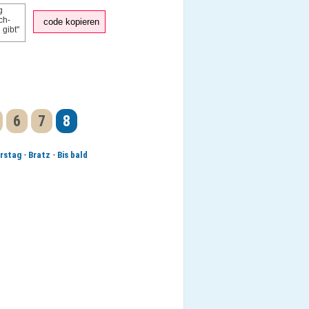
code kopieren
6
7
8
-
-
rstag
Bratz
Bis bald