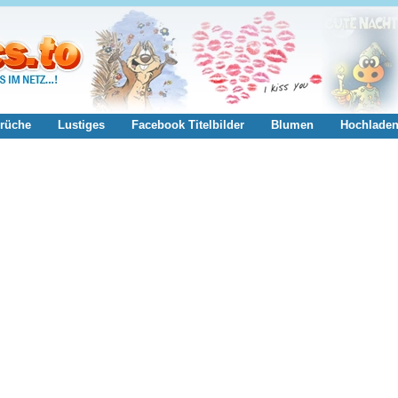
rüche
Lustiges
Facebook Titelbilder
Blumen
Hochlade