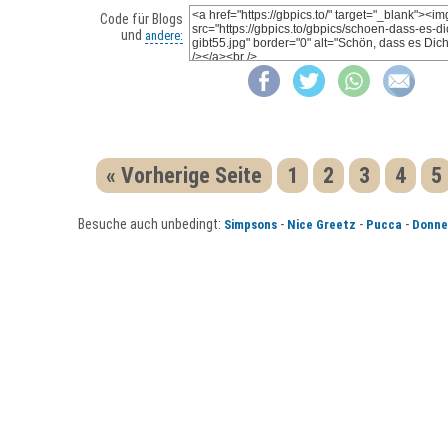
Code für Blogs
und
andere:
« Vorherige Seite
1
2
3
4
5
Besuche auch unbedingt:
-
-
-
Simpsons
Nice Greetz
Pucca
Donne