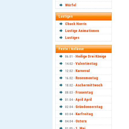
Würfel
Lustiges
Chuck Norris
Lustige Animationen
Lustiges
Feste / Anlässe
Heilige Drei Könige
06.01 -
Valentinstag
14.02 -
Karneval
12.02 -
Rosenmontag
16.02 -
Aschermittwoch
18.02 -
Frauentag
08.03 -
April April
01.04 -
Gründonnerstag
02.04 -
Karfreitag
03.04 -
Ostern
04.04 -
1. Mai
01.05 -