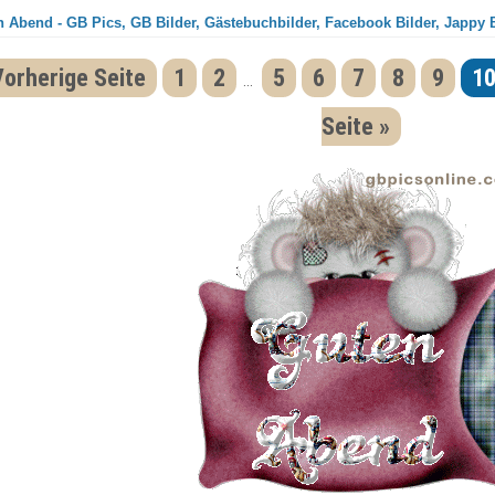
 Abend - GB Pics, GB Bilder, Gästebuchbilder, Facebook Bilder, Jappy B
Vorherige Seite
1
2
5
6
7
8
9
1
...
Seite »