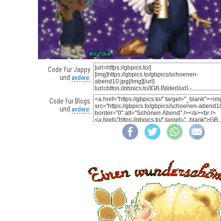
Code für Jappy
und
andere:
Code für Blogs
und
andere: