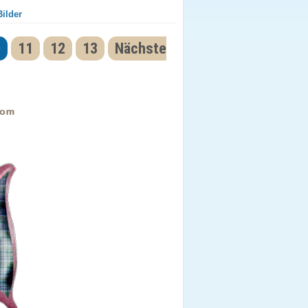
ilder
0
11
12
13
Nächste