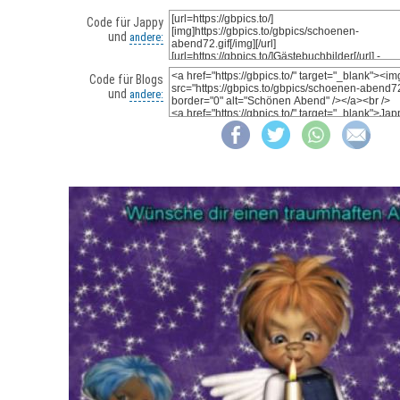
Code für Jappy
und
andere:
Code für Blogs
und
andere: