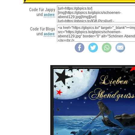
Code für Jappy
und
andere:
Code für Blogs
und
andere: