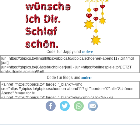
Code für Jappy und
andere:
Code für Blogs und
andere: