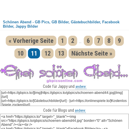
Schönen Abend - GB Pics, GB Bilder, Gästebuchbilder, Facebook
Bilder, Jappy Bilder
« Vorherige Seite
1
2
6
7
8
9
...
10
11
12
13
Nächste Seite »
Code für Jappy und
andere:
Code für Blogs und
andere: