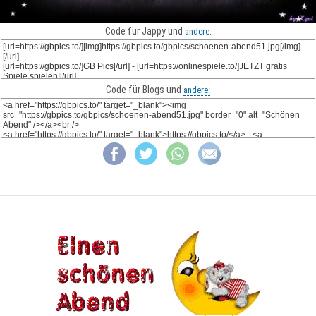
Code für Jappy und
andere:
Code für Blogs und
andere: