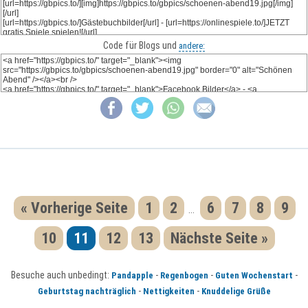
Code für Blogs und
andere:
« Vorherige Seite
1
2
6
7
8
9
...
10
11
12
13
Nächste Seite »
Besuche auch unbedingt:
-
-
-
Pandapple
Regenbogen
Guten Wochenstart
-
-
Geburtstag nachträglich
Nettigkeiten
Knuddelige Grüße