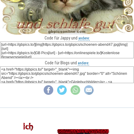
Code für Jappy und
andere:
Code für Blogs und
andere: