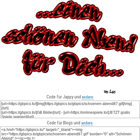
Code für Jappy und
andere:
Code für Blogs und
andere: