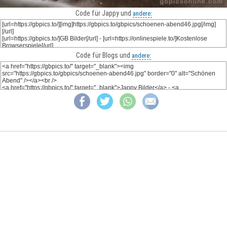
Code für Jappy und
andere:
Code für Blogs und
andere: