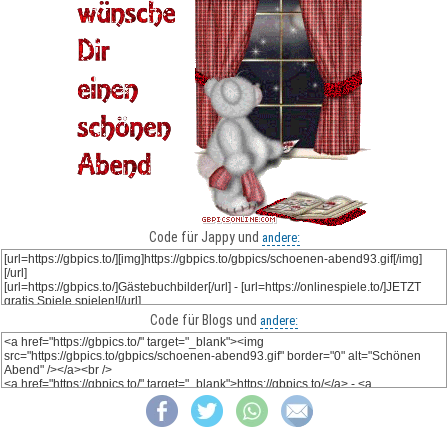
Code für Jappy und
andere:
Code für Blogs und
andere: