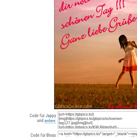
Code für Jappy
und
andere:
Code für Blogs