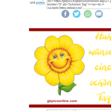
und
andere: