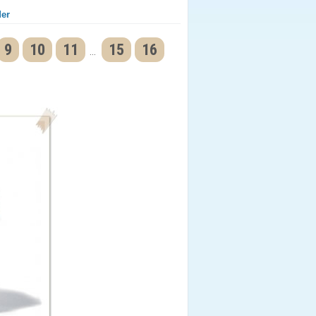
der
9
10
11
15
16
...