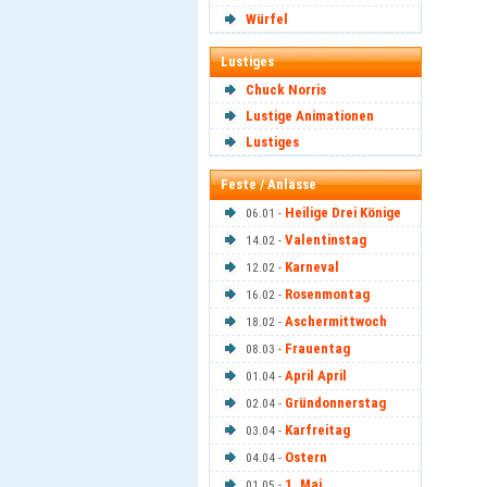
Würfel
Lustiges
Chuck Norris
Lustige Animationen
Lustiges
Feste / Anlässe
Heilige Drei Könige
06.01 -
Valentinstag
14.02 -
Karneval
12.02 -
Rosenmontag
16.02 -
Aschermittwoch
18.02 -
Frauentag
08.03 -
April April
01.04 -
Gründonnerstag
02.04 -
Karfreitag
03.04 -
Ostern
04.04 -
1. Mai
01.05 -