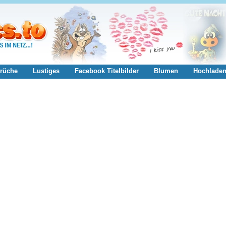
rüche
Lustiges
Facebook Titelbilder
Blumen
Hochlade