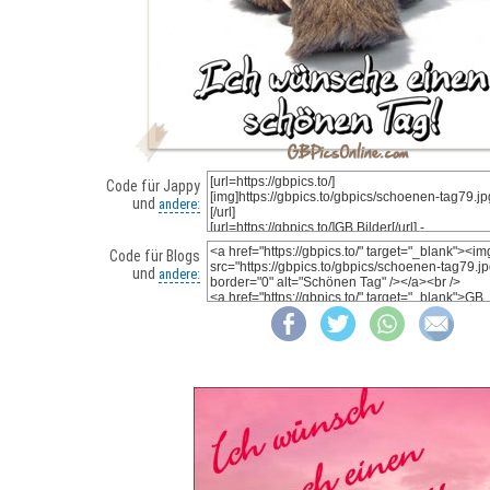
Code für Jappy
und
andere:
Code für Blogs
und
andere: