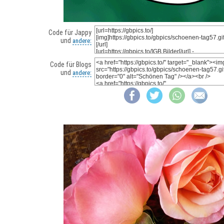
Code für Jappy
und
andere:
Code für Blogs
und
andere: