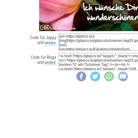
Code für Jappy
und
andere:
Code für Blogs
und
andere: