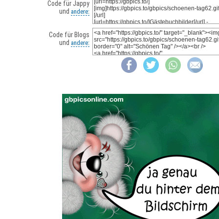
Code für Jappy
und
andere:
Code für Blogs
und
andere: