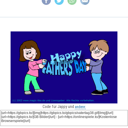
Code für Jappy und
andere: