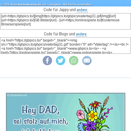
Code für Jappy und
andere:
Code für Blogs und
andere: