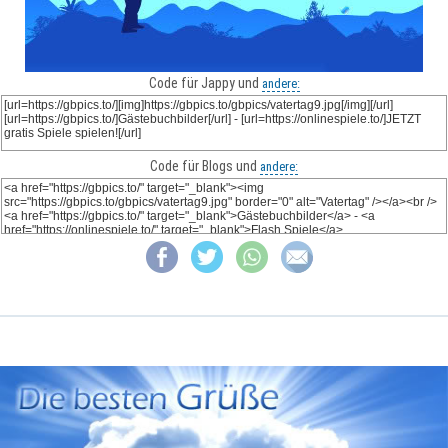
Code für Jappy und
andere:
Code für Blogs und
andere: