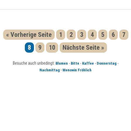
« Vorherige Seite
1
2
3
4
5
6
7
8
9
10
Nächste Seite »
Besuche auch unbedingt:
-
-
-
-
Blumen
Bitte
Kaffee
Donnerstag
-
Nachmittag
Menowin Fröhlich