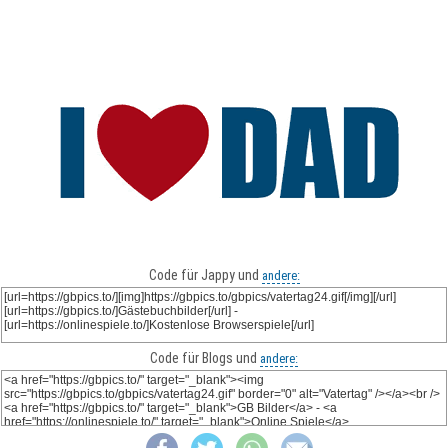
Code für Jappy und
andere:
Code für Blogs und
andere: