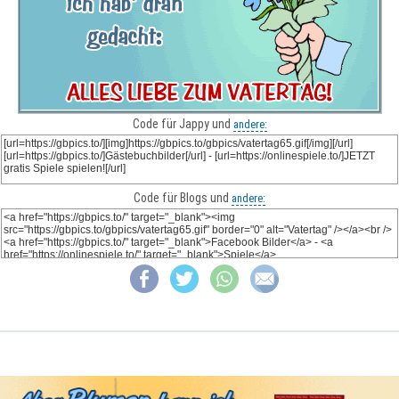
Code für Jappy und
andere:
Code für Blogs und
andere: