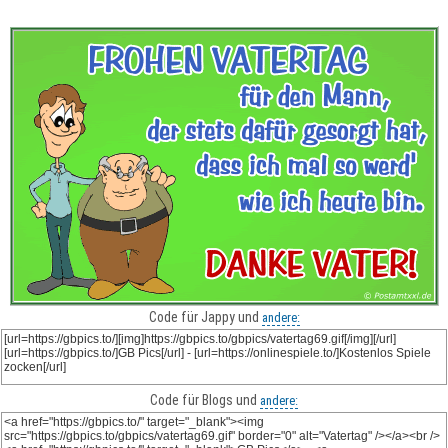
Code für Jappy und
andere:
Code für Blogs und
andere: