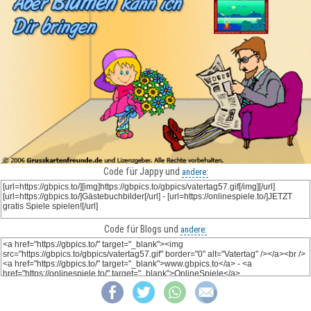
Code für Jappy und
andere:
Code für Blogs und
andere: