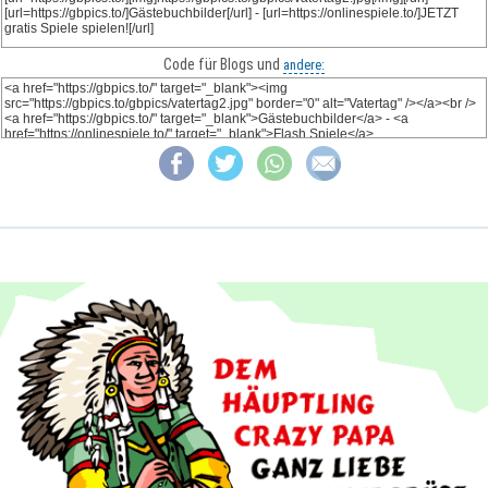
Code für Blogs und
andere: