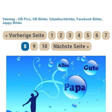
Vatertag - GB Pics, GB Bilder, Gästebuchbilder, Facebook Bilder,
Jappy Bilder
« Vorherige Seite
1
2
3
4
5
6
7
8
9
10
Nächste Seite »