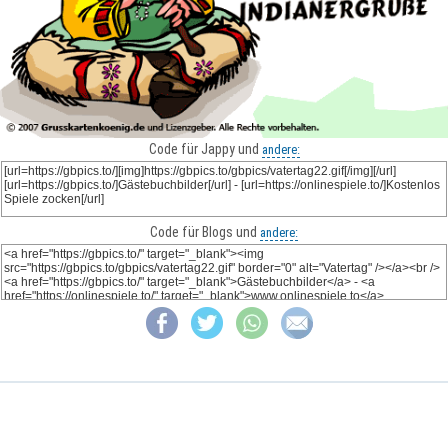
Code für Jappy und
andere:
Code für Blogs und
andere: