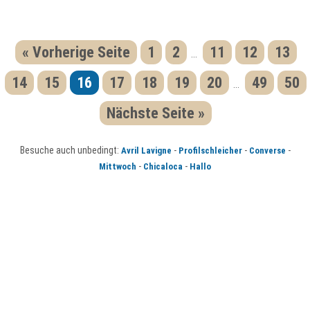
« Vorherige Seite
1
2
11
12
13
...
14
15
16
17
18
19
20
49
50
...
Nächste Seite »
Besuche auch unbedingt:
-
-
-
Avril Lavigne
Profilschleicher
Converse
-
-
Mittwoch
Chicaloca
Hallo