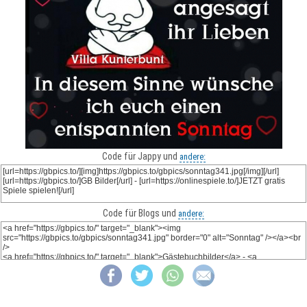
Code für Jappy und
andere:
Code für Blogs und
andere: