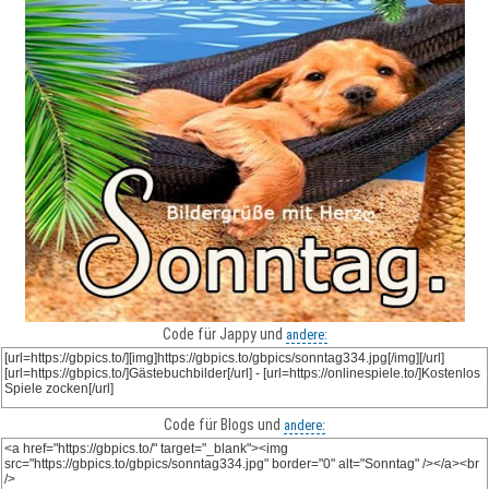
Code für Jappy und
andere:
Code für Blogs und
andere: