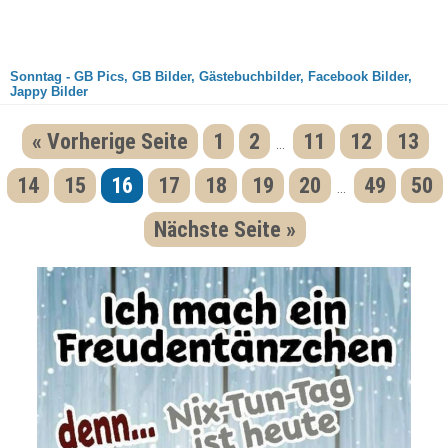
Sonntag - GB Pics, GB Bilder, Gästebuchbilder, Facebook Bilder,
Jappy Bilder
« Vorherige Seite
1
2
11
12
13
...
14
15
16
17
18
19
20
49
50
...
Nächste Seite »