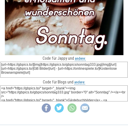
Code für Jappy und
andere:
Code für Blogs und
andere: