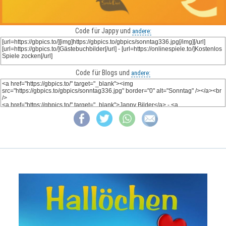
Code für Jappy und
andere:
Code für Blogs und
andere: