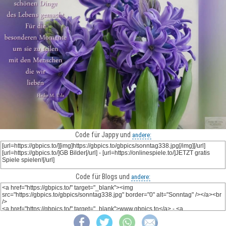
Code für Jappy und
andere:
Code für Blogs und
andere: