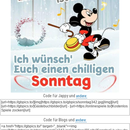
Code für Jappy und
andere:
Code für Blogs und
andere: