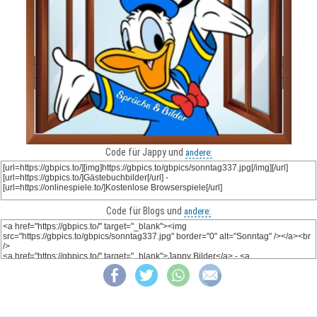
Code für Jappy und
andere:
Code für Blogs und
andere: