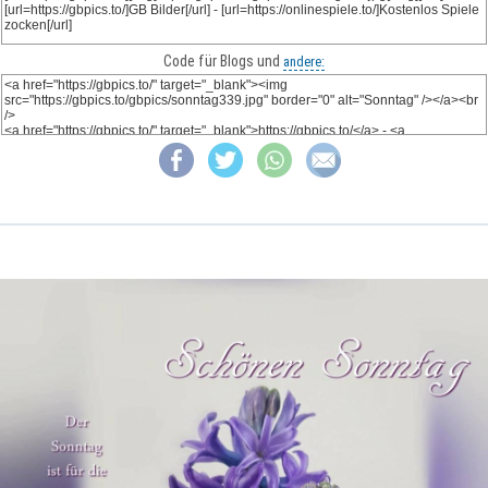
Code für Blogs und
andere: