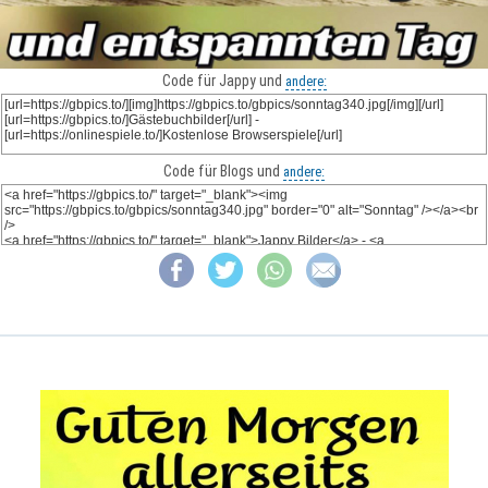
Code für Jappy und
andere:
Code für Blogs und
andere: