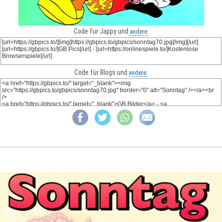
Code für Jappy und
andere:
Code für Blogs und
andere: