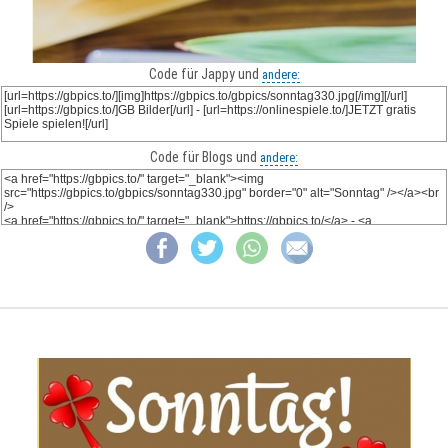
Code für Jappy und
andere:
Code für Blogs und
andere: