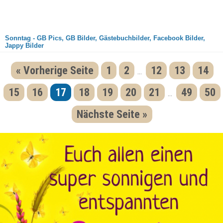
Sonntag - GB Pics, GB Bilder, Gästebuchbilder, Facebook Bilder,
Jappy Bilder
« Vorherige Seite
1
2
12
13
14
...
15
16
17
18
19
20
21
49
50
...
Nächste Seite »