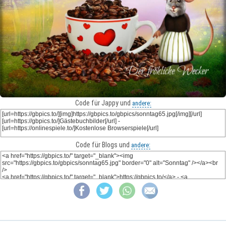
Code für Jappy und
andere:
Code für Blogs und
andere: