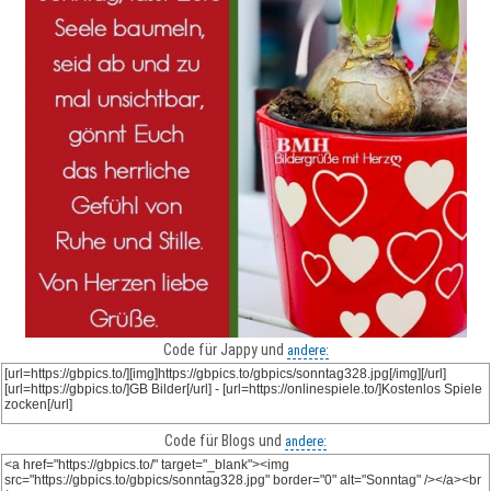
Code für Jappy und
andere:
Code für Blogs und
andere: