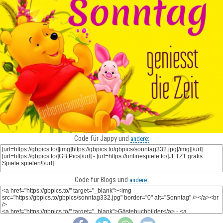
Code für Jappy und
andere:
Code für Blogs und
andere: