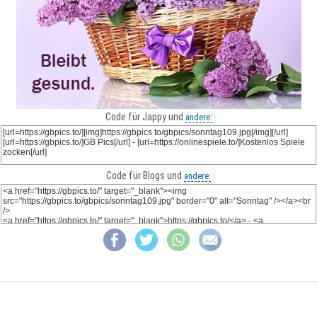
Code für Jappy und
andere:
Code für Blogs und
andere: