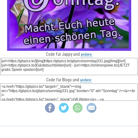
Code für Jappy und
andere:
Code für Blogs und
andere: