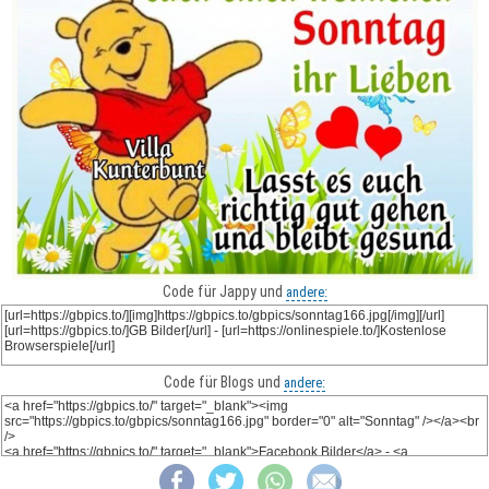
Code für Jappy und
andere:
Code für Blogs und
andere: