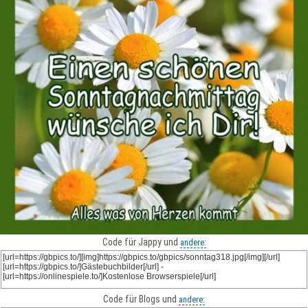
Code für Jappy und
andere:
Code für Blogs und
andere: