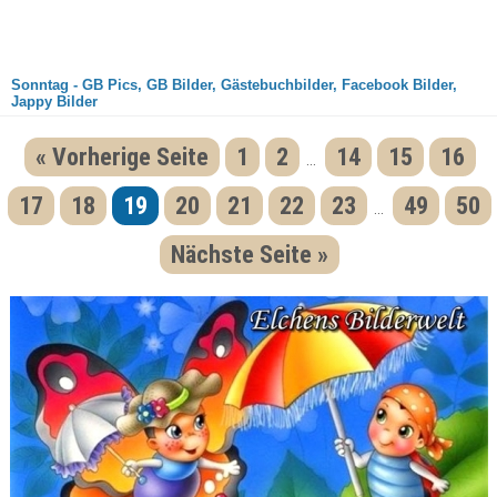
Sonntag - GB Pics, GB Bilder, Gästebuchbilder, Facebook Bilder,
Jappy Bilder
« Vorherige Seite
1
2
14
15
16
...
17
18
19
20
21
22
23
49
50
...
Nächste Seite »