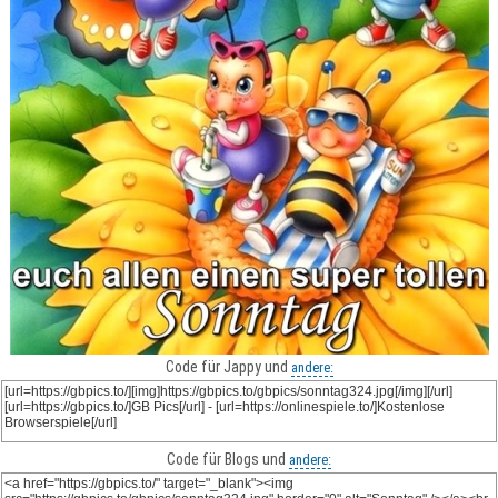
Code für Jappy und
andere:
Code für Blogs und
andere: