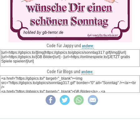
Code für Jappy und
andere:
Code für Blogs und
andere: