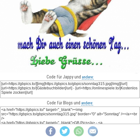
Code für Jappy und
andere:
Code für Blogs und
andere: