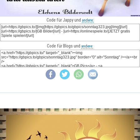
Code für Jappy und
andere:
Code für Blogs und
andere: