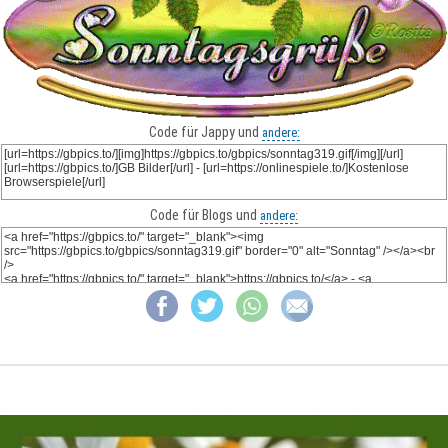
Code für Jappy und
andere:
Code für Blogs und
andere: