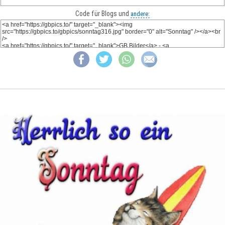
Code für Blogs und
andere: