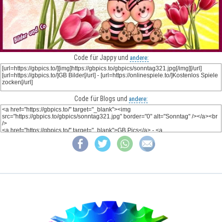
Code für Jappy und
andere:
Code für Blogs und
andere: