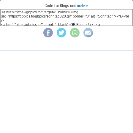
Code für Blogs und
andere: