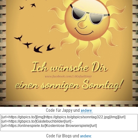
Code für Jappy und
andere:
Code für Blogs und
andere: