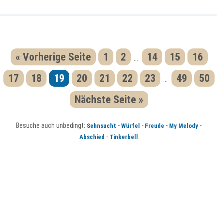
« Vorherige Seite
1
2
14
15
16
...
17
18
19
20
21
22
23
49
50
...
Nächste Seite »
Besuche auch unbedingt:
-
-
-
-
Sehnsucht
Würfel
Freude
My Melody
-
Abschied
Tinkerbell