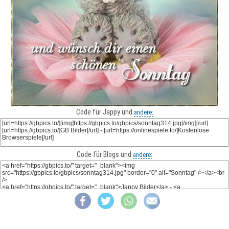
Code für Jappy und
andere:
Code für Blogs und
andere: