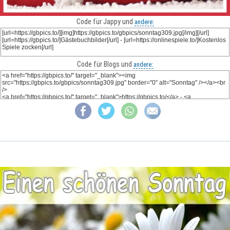
Code für Jappy und
andere:
Code für Blogs und
andere: