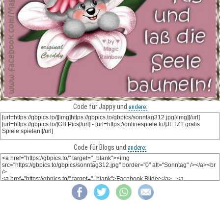
Code für Jappy und
andere:
Code für Blogs und
andere: