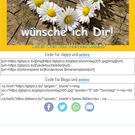
Code für Jappy und
andere:
Code für Blogs und
andere: