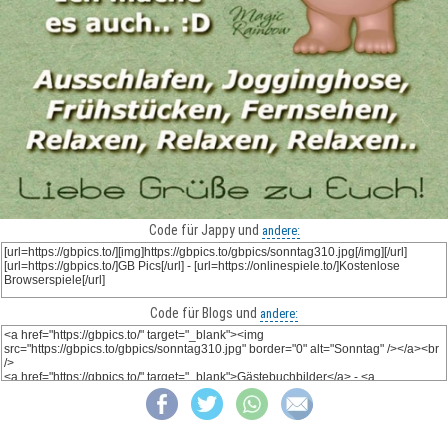
Code für Jappy und
andere:
Code für Blogs und
andere: