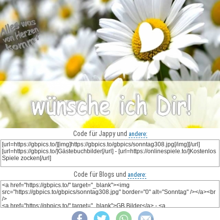
Code für Jappy und
andere:
Code für Blogs und
andere: