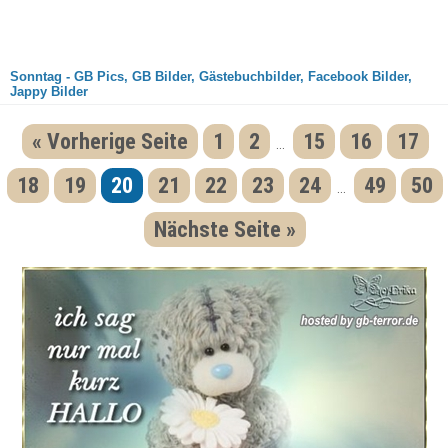
Sonntag - GB Pics, GB Bilder, Gästebuchbilder, Facebook Bilder,
Jappy Bilder
« Vorherige Seite
1
2
15
16
17
...
18
19
20
21
22
23
24
49
50
...
Nächste Seite »