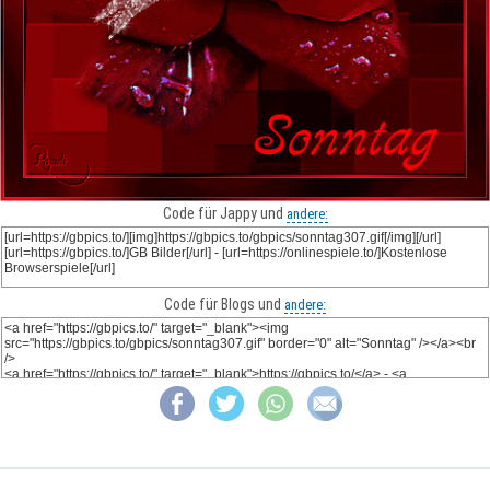
Code für Jappy und
andere:
Code für Blogs und
andere: