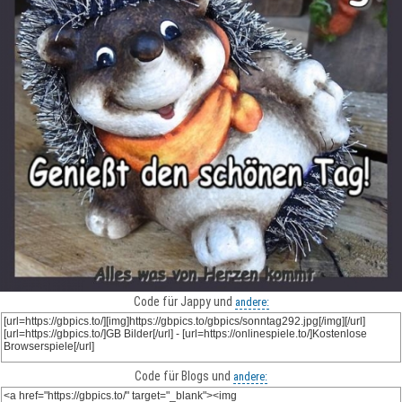
Code für Jappy und
andere:
Code für Blogs und
andere: