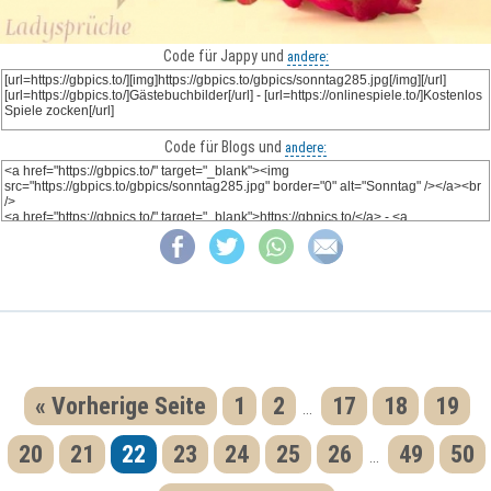
Code für Jappy und
andere:
Code für Blogs und
andere:
« Vorherige Seite
1
2
17
18
19
...
20
21
22
23
24
25
26
49
50
...