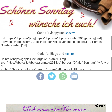
Code für Jappy und
andere:
Code für Blogs und
andere: