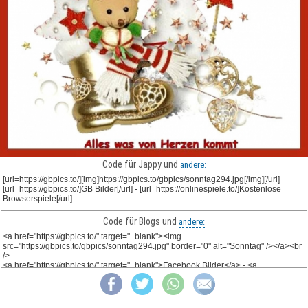
Code für Jappy und
andere:
Code für Blogs und
andere: