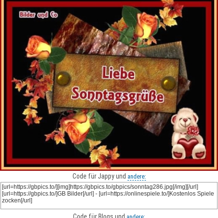
Code für Jappy und
andere:
Code für Blogs und
andere: