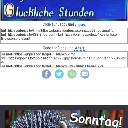
Code für Jappy und
andere:
Code für Blogs und
andere: