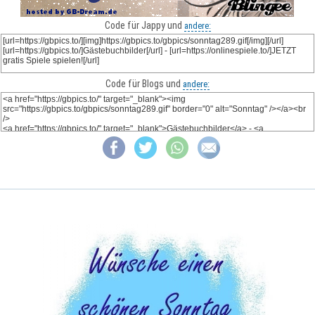
Code für Jappy und
andere:
Code für Blogs und
andere: