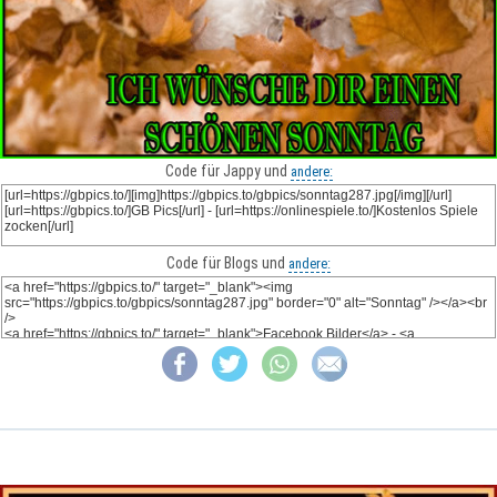
Code für Jappy und
andere:
Code für Blogs und
andere: