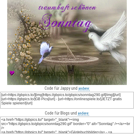
Code für Jappy und
andere:
Code für Blogs und
andere: