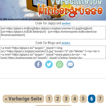
Code für Jappy und
andere:
Code für Blogs und
andere:
« Vorherige Seite
1
2
3
4
5
6
7