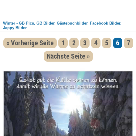
Winter - GB Pics, GB Bilder, Gästebuchbilder, Facebook Bilder,
Jappy Bilder
« Vorherige Seite
1
2
3
4
5
6
7
Nächste Seite »