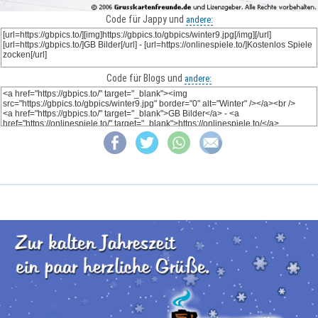
Code für Jappy und
andere:
Code für Blogs und
andere: