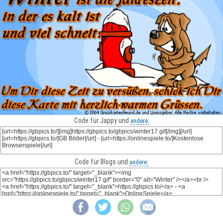
Code für Jappy und
andere:
Code für Blogs und
andere: