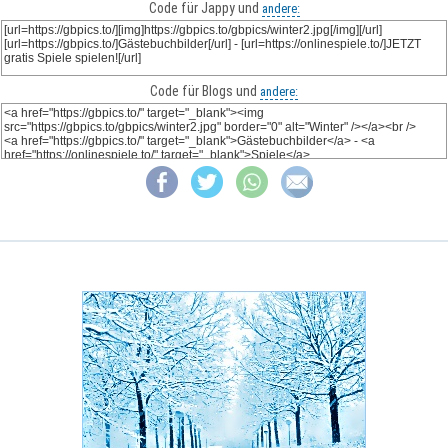
Code für Jappy und
andere:
Code für Blogs und
andere: