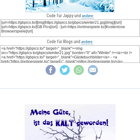
Code für Jappy und
andere:
Code für Blogs und
andere: