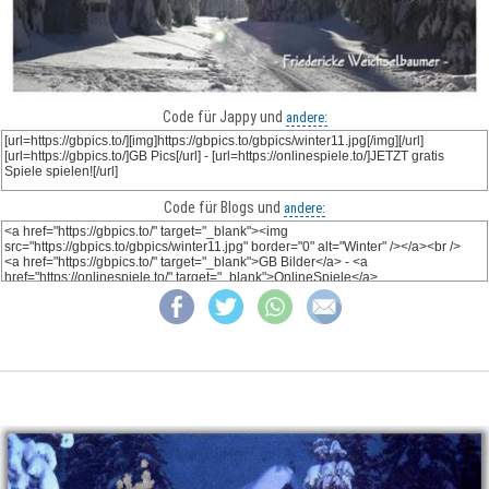
Code für Jappy und
andere:
Code für Blogs und
andere: