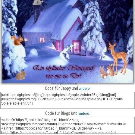
Code für Jappy und
andere:
Code für Blogs und
andere: