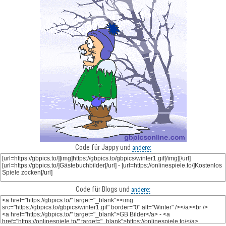
Code für Jappy und
andere:
Code für Blogs und
andere: