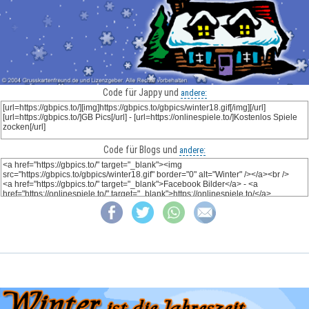
Code für Jappy und
andere:
Code für Blogs und
andere: